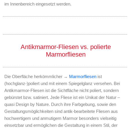
im Innenbereich eingesetzt werden.
Antik Marmor-Fliese (Bodenplatte) getrommelt
Steinfliesen Travertin antik-getrommelt Boden
Antikmarmor Fliese (Bodenplatte) getrommelt
Antikmarmor Fliese (Bodenplatte) gebürstet
Steinfliesen antik im Großformt satiniert
Steinfliesen antik satiniert
Antikmarmor-Fliesen vs. polierte
Marmorfliesen
Die Oberfläche herkömmlicher →
Marmorfliesen
ist
(hochglanz-)poliert und mit einem Spiegelglanz versehen. Bei
Antikmarmor-Fliesen ist die Sichtfläche nicht poliert, sondern
gebürstet bzw. satiniert. Jede Fliese ist ein Unikat der Natur –
quasi Design by Nature. Durch ihre Farbgebung, sowie den
Gestaltungsmöglichkeiten sind antik-bearbeitete Fliesen aus
hochwertigem und anmutigem Marmor besonders vielseitig
einsetzbar und ermöglichen die Gestaltung in einem Stil, der