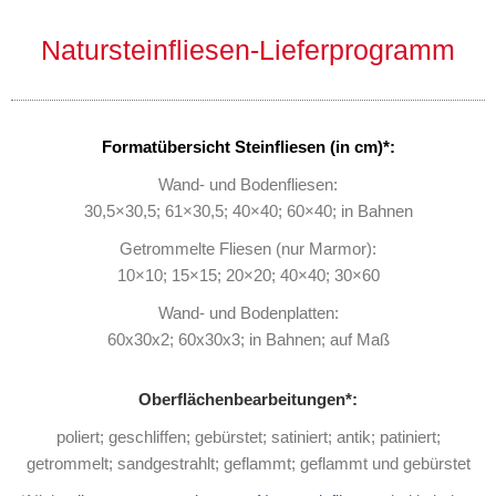
Natursteinfliesen-Lieferprogramm
Formatübersicht Steinfliesen (in cm)*:
Wand- und Bodenfliesen:
30,5×30,5; 61×30,5; 40×40; 60×40; in Bahnen
Getrommelte Fliesen (nur Marmor):
10×10; 15×15; 20×20; 40×40; 30×60
Wand- und Bodenplatten:
60x30x2; 60x30x3; in Bahnen; auf Maß
Oberflächenbearbeitungen*:
poliert; geschliffen; gebürstet; satiniert; antik; patiniert;
getrommelt; sandgestrahlt; geflammt; geflammt und gebürstet