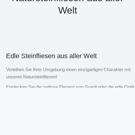
Welt
Edle Steinfliesen aus aller Welt
Verleihen Sie Ihrer Umgebung einen einzigartigen Charakter mit
unseren Natursteinfliesen!
Entdecken Sie die zeitlose Eleganz von Granit oder die edle Optik
von Marmor und Kalkstein. Jede Fliese ist ein Unikat.
Von rustikal, modern bis hin zu exklusiv – wir bieten Ihnen eine
große Auswahl an Natursteinfliesen für jeden Geschmack. Finden
Sie jetzt Ihren persönlichen Favoriten unter über 150 Sorten!