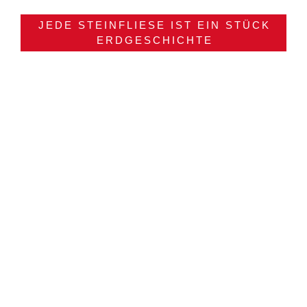
JEDE STEINFLIESE IST EIN STÜCK
ERDGESCHICHTE
Natursteinfliesen
Wandfliesen, Bodenfliesen oder auf
Maß gefertigt für den Innen- und
Außenbereich